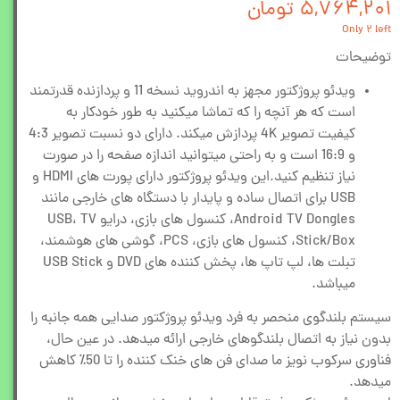
۵,۷۶۴,۲۰۱ تومان
Only ۲ left
توضیحات
ویدئو پروژکتور مجهز به اندروید نسخه 11 و پردازنده قدرتمند
است که هر آنچه را که تماشا میکنید به طور خودکار به
کیفیت تصویر 4K پردازش میکند. دارای دو نسبت تصویر 4:3
و 16:9 است و به راحتی میتوانید اندازه صفحه را در صورت
نیاز تنظیم کنید.این ویدئو پروژکتور دارای پورت های HDMI و
USB برای اتصال ساده و پایدار با دستگاه های خارجی مانند
Android TV Dongles، کنسول های بازی، درایو USB، TV
Stick/Box، کنسول های بازی، PCS، گوشی های هوشمند،
تبلت ها، لپ تاپ ها، پخش کننده های DVD و USB Stick
میباشد.
سیستم بلندگوی منحصر به فرد ویدئو پروژکتور صدایی همه جانبه را
بدون نیاز به اتصال بلندگوهای خارجی ارائه میدهد. در عین حال،
فناوری سرکوب نویز ما صدای فن های خنک کننده را تا 50٪ کاهش
میدهد.