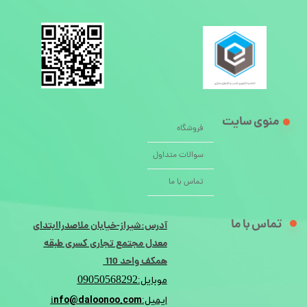
منوی سایت
فروشگاه
سوالات متداول
تماس با ما
تماس با ما
آدرس:شیراز-خیابان ملاصدراابتدای
معدل مجتمع تجاری کسری طبقه
همکف واحد 110
09050568292
موبایل:
nfo@daloonoo.com
ایمیل:i