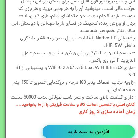
این ویدئو پروژکتور فوق قابل حمل برای پخش جریانی در حال
حرکت عالی است. میتوانید آن را به هر جایی ببرید و هر بازی که
دوست دارید انجام دهید. خواه تماشای فیلم، بازی کردن، لذت
بردن از ورزش زنده، کمپینگ در فضای باز یا مهمانی با دوستان، این
سالن تئاتر خصوصی شماست.
پشتیبانی Native HD با قابلیت تبدیل تصویر به 4K و بلندگوی
داخلی HIFI 5W.
-سیستم اندروید 11، ترکیبی از پروژکتور سنتی و سیستم عامل
اندروید 11 تی وی باکس.
-دارای WIFI-6 2.4G/5.8G Dual WIFI IEEE802 و پشتیبانی از BT
5.0.
-زاویه پرتاب انعطاف پذیر 180 درجه و بزرگنمایی تصویر تا 130 اینچ
صفحه نمایش.
-دارای کیفیت بالای ساخت و عمر لامپ طولانی مدت 50000 ساعت.
کالای اصلی با تضمین اصالت کالا و سلامت فیزیکی را از ما بخواهید....
زمان آماده سازی 2 روز کاری
افزودن به سبد خرید