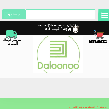
حساب کاربری من
جستجو
تغییر گذر واژه
پشتیبانی:support@daloonoo.co
ورود
/
ثبت نام
m
سفارشات
سبد خرید
​سرویس ارسال
خروج از حساب کاربری
اکسپرس
گیری سفارش
دالونو
تلسکوپ و پروژکتور
ویدئو پروژکتور مدل HY300 اندرویدی اورجینال پک اصلی