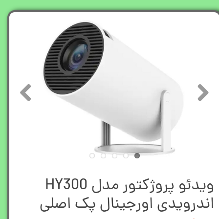
ویدئو پروژکتور مدل HY300
اندرویدی اورجینال پک اصلی