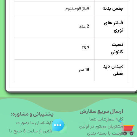
جنس بدنه
آلیاژ آلومینیوم
فیلتر های
2 عدد
نوری
نسبت
F5.7
کانونی
میدان دید
19 متر
خطی
ارسال سریع سفارش
پشتیبانی و مشاوره:
کلیه سفارشات شما
کارشناسان ما بصورت
مشتریان محترم در اولین
آنلاین از ساعت 8 صبح تا
فرصت با بسته بندی