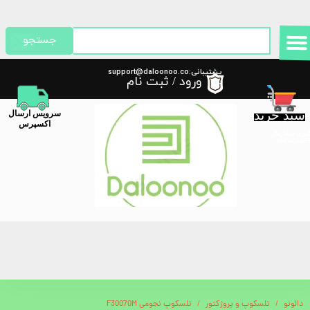
حساب کاربری من
جستجو
تغییر گذر واژه
پشتیبانی:support@daloonoo.co
ورود
/
ثبت نام
m
سفارشات
سبد خرید
​سرویس ارسال
خروج از حساب کاربری
اکسپرس
گیری سفارش
دالونو
تلسکوپ و پروژکتور
تلسکوپ نجومی F30070M