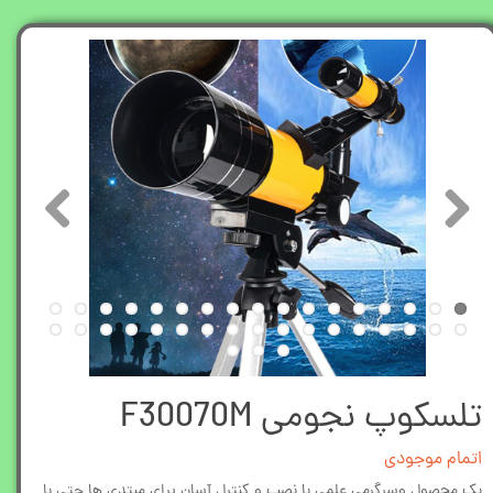
تلسکوپ نجومی F30070M
اتمام موجودی
یک محصول وسرگرمی علمی با نصب و کنترل آسان برای مبتدی ها حتی با