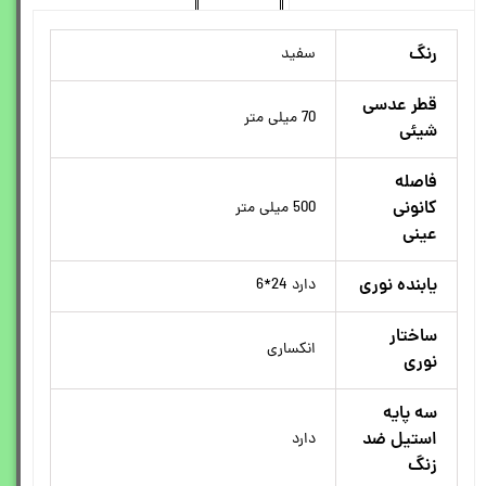
رنگ
سفید
قطر عدسی
70 میلی متر
شیئی
فاصله
کانونی
500 میلی متر
عینی
یابنده نوری
دارد 24*6
ساختار
انکساری
نوری
سه پایه
استیل ضد
دارد
زنگ