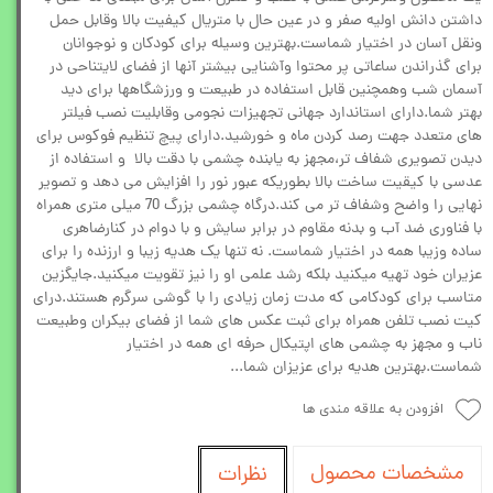
داشتن دانش اولیه صفر و در عین حال با متریال کیفیت بالا وقابل حمل
ونقل آسان در اختیار شماست.بهترین وسیله برای کودکان و نوجوانان
برای گذراندن ساعاتی پر محتوا وآشنایی بیشتر آنها از فضای لایتناحی در
آسمان شب وهمچنین قابل استفاده در طبیعت و ورزشگاهها برای دید
بهتر شما.دارای استاندارد جهانی تجهیزات نجومی وقابلیت نصب فیلتر
های متعدد جهت رصد کردن ماه و خورشید.دارای پیچ تنظیم فوکوس برای
دیدن تصویری شفاف تر،مجهز به یابنده چشمی با دقت بالا و استفاده از
عدسی با کیقیت ساخت بالا بطوریکه عبور نور را افزایش می دهد و تصویر
نهایی را واضح وشفاف تر می کند.درگاه چشمی بزرگ 70 میلی متری همراه
با فناوری ضد آب و بدنه مقاوم در برابر سایش و با دوام در کنارضاهری
ساده وزیبا همه در اختیار شماست. نه تنها یک هدیه زیبا و ارزنده را برای
عزیران خود تهیه میکنید بلکه رشد علمی او را نیز تقویت میکنید.جایگزین
متاسب برای کودکامی که مدت زمان زیادی را با گوشی سرگرم هستند.درای
کیت نصب تلفن همراه برای ثبت عکس های شما از فضای بیکران وطبیعت
ناب و مجهز به چشمی های اپتیکال حرفه ای همه در اختیار
شماست.بهترین هدیه برای عزیزان شما...
افزودن به علاقه مندی ها
مشخصات محصول
نظرات