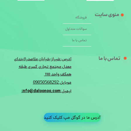
منوی سایت
فروشگاه
سوالات متداول
تماس با ما
تماس با ما
آدرس:شیراز-خیابان ملاصدراابتدای
معدل مجتمع تجاری کسری طبقه
همکف واحد 110
09050568292
موبایل:
nfo@daloonoo.com
ایمیل:i
آدرس ما در گوگل مپ کلیک کنید