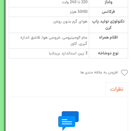
ولتاژ
220 تا 240 ولت
فرکانس
50/60 هرتز
تکنولوژی تولید پاپ
هوای گرم بدون روغن
کرن
اقلام همراه
جام آلومینیومی, خروجی هوا, قاشق اندازه
گیری, کاور
نوع دوشاخه
3 پین استاندارد بریتانیا
افزودن به علاقه مندی ها
نظرات