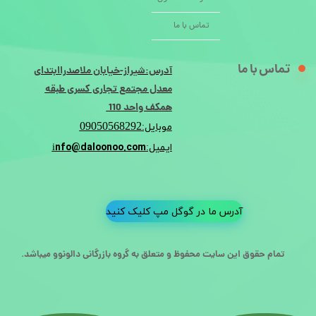
تماس با ما
تماس با ما
آدرس:شیراز-خیابان ملاصدراابتدای
معدل مجتمع تجاری کسری طبقه
همکف واحد 110
09050568292
موبایل:
nfo@daloonoo.com
ایمیل:i
آدرس ما در گوگل مپ کلیک کنید
تمام حقوق این سایت محفوظ و متعلق به گروه بازرگانی دالونوو میباشد.