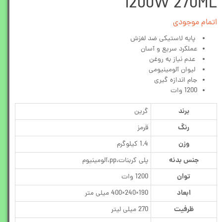
1200W 270ML
اتمام موجودی
پایه لاستیکی ضد لغزش
عملکرد سریع و آسان
عدم نیاز به روغن
لیوان آلومینیومی
جام اندازه گیری
1200 وات
برند
گرین
رنگ
قرمز
وزن
1.4 کیلوگرم
جنس بدنه
پلی کربنات،pp،آلومینیوم
توان
1200 وات
ابعاد
190×240×400 میلی متر
ظرفیت
270 میلی لیتر