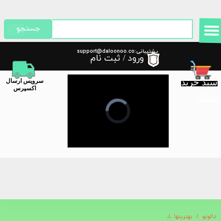
حساب کاربری من
جستجو
تغییر گذر واژه
پشتیبانی:support@daloonoo.co
ورود
/
ثبت نام
m
سفارشات
سبد خرید
​سرویس ارسال
خروج از حساب کاربری
اکسپرس
گیری سفارش
دالونو
بهترینها
پاپ کورن ساز گرین لاین Green Lion Vintage Pop Corn Maker 1200W 270ML