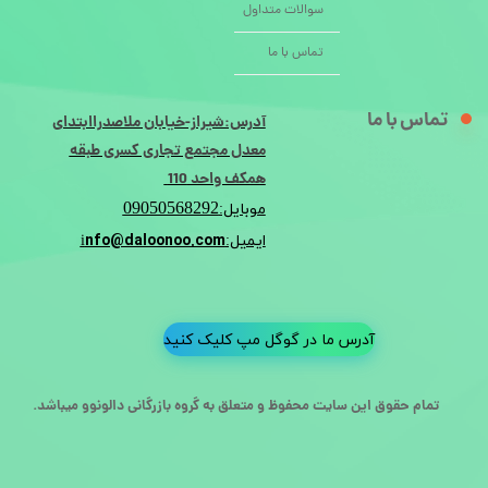
سوالات متداول
تماس با ما
تماس با ما
آدرس:شیراز-خیابان ملاصدراابتدای
معدل مجتمع تجاری کسری طبقه
همکف واحد 110
09050568292
موبایل:
nfo@daloonoo.com
ایمیل:i
آدرس ما در گوگل مپ کلیک کنید
تمام حقوق این سایت محفوظ و متعلق به گروه بازرگانی دالونوو میباشد.