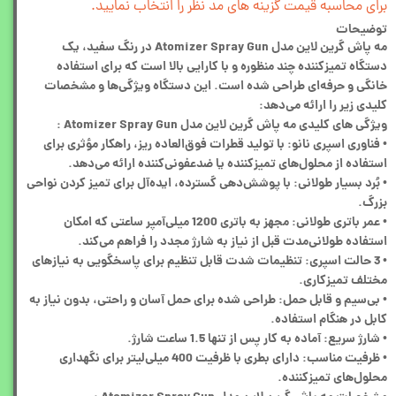
برای محاسبه قیمت گزینه های مد نظر را انتخاب نمایید.
توضیحات
مه پاش گرین لاین مدل Atomizer Spray Gun در رنگ سفید، یک
دستگاه تمیزکننده چند منظوره و با کارایی بالا است که برای استفاده
خانگی و حرفه‌ای طراحی شده است. این دستگاه ویژگی‌ها و مشخصات
کلیدی زیر را ارائه می‌دهد:
ویژگی‌ های کلیدی مه پاش گرین لاین مدل Atomizer Spray Gun :
• فناوری اسپری نانو: با تولید قطرات فوق‌العاده ریز، راهکار مؤثری برای
استفاده از محلول‌های تمیزکننده یا ضدعفونی‌کننده ارائه می‌دهد.
• بُرد بسیار طولانی: با پوشش‌دهی گسترده، ایده‌آل برای تمیز کردن نواحی
بزرگ.
• عمر باتری طولانی: مجهز به باتری 1200 میلی‌آمپر ساعتی که امکان
استفاده طولانی‌مدت قبل از نیاز به شارژ مجدد را فراهم می‌کند.
• 3 حالت اسپری: تنظیمات شدت قابل تنظیم برای پاسخگویی به نیازهای
مختلف تمیزکاری.
• بی‌سیم و قابل حمل: طراحی شده برای حمل آسان و راحتی، بدون نیاز به
کابل در هنگام استفاده.
• شارژ سریع: آماده به کار پس از تنها 1.5 ساعت شارژ.
• ظرفیت مناسب: دارای بطری با ظرفیت 400 میلی‌لیتر برای نگهداری
محلول‌های تمیزکننده.