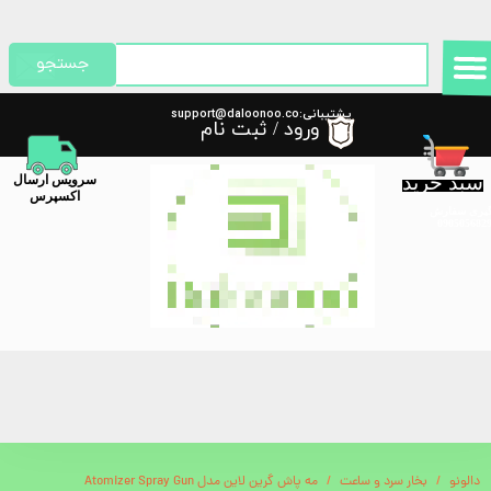
حساب کاربری من
جستجو
تغییر گذر واژه
پشتیبانی:support@daloonoo.co
ورود
/
ثبت نام
m
سفارشات
سبد خرید
​سرویس ارسال
خروج از حساب کاربری
اکسپرس
گیری سفارش
دالونو
بخار سرد و ساعت
مه پاش گرین لاین مدل Atomizer Spray Gun