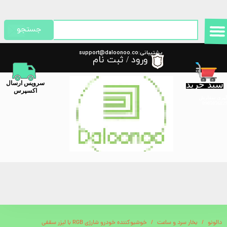
حساب کاربری من
جستجو
تغییر گذر واژه
پشتیبانی:support@daloonoo.co
ورود
/
ثبت نام
m
سفارشات
سبد خرید
​سرویس ارسال
خروج از حساب کاربری
اکسپرس
گیری سفارش
دالونو
بخار سرد و ساعت
خوشبوکننده خودرو شارژی RGB با لیزر سقفی