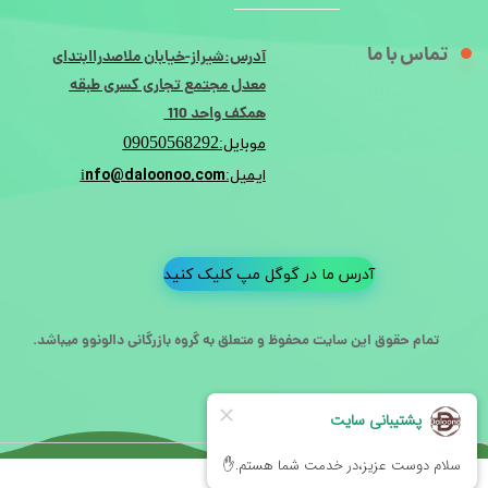
تماس با ما
آدرس:شیراز-خیابان ملاصدراابتدای
معدل مجتمع تجاری کسری طبقه
همکف واحد 110
09050568292
موبایل:
nfo@daloonoo.com
ایمیل:i
آدرس ما در گوگل مپ کلیک کنید
تمام حقوق این سایت محفوظ و متعلق به گروه بازرگانی دالونوو میباشد.