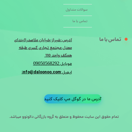
سوالات متداول
تماس با ما
تماس با ما
آدرس:شیراز-خیابان ملاصدراابتدای
معدل مجتمع تجاری کسری طبقه
همکف واحد 110
09050568292
موبایل:
nfo@daloonoo.com
ایمیل:i
آدرس ما در گوگل مپ کلیک کنید
تمام حقوق این سایت محفوظ و متعلق به گروه بازرگانی دالونوو میباشد.