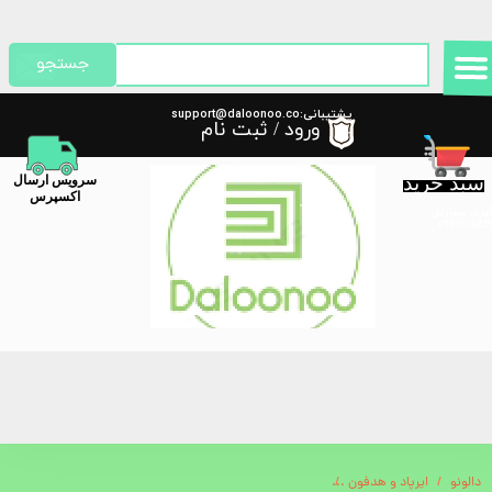
حساب کاربری من
جستجو
تغییر گذر واژه
پشتیبانی:support@daloonoo.co
ورود
/
ثبت نام
m
سفارشات
سبد خرید
​سرویس ارسال
خروج از حساب کاربری
اکسپرس
گیری سفارش
دالونو
ایرپاد و هدفون
هدفون بلوتوثی رم خور جی بی ال مدل JBL-TUNE 510 bt