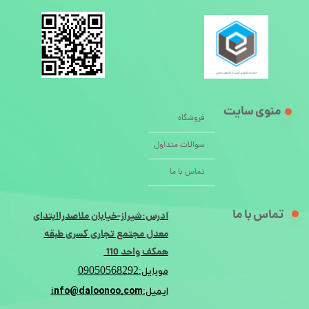
منوی سایت
فروشگاه
سوالات متداول
تماس با ما
تماس با ما
آدرس:شیراز-خیابان ملاصدراابتدای
معدل مجتمع تجاری کسری طبقه
همکف واحد 110
09050568292
موبایل:
nfo@daloonoo.com
ایمیل:i