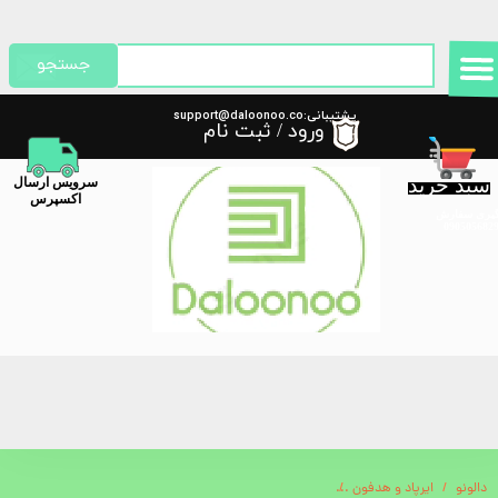
حساب کاربری من
جستجو
تغییر گذر واژه
پشتیبانی:support@daloonoo.co
ورود
/
ثبت نام
m
سفارشات
سبد خرید
​سرویس ارسال
خروج از حساب کاربری
اکسپرس
گیری سفارش
دالونو
ایرپاد و هدفون
هدست سیمی گیمینگ گرین لاین Green Lion GP32X Gaming Headphone