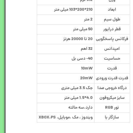
ابعاد
210*200*103 میلی متر
طول سیم
2 متر
قطر درایور
50 میلی متر
فرکانس پاسخگویی
20 تا 20000 هرتز
امپدانس
32 اهم
حساسیت
40- دسی بل
قدرت
10mW
قدرت قدرت ورودی
20mW
درگاه خروجی صدا
جک 3.5 میلی متری
سایز میکروفون
4.0*1.5 میلی متر
نور RGB
دارد،سه حالته
سازگار با
ویندوز ، مک ،موبایل، XBOX،PS