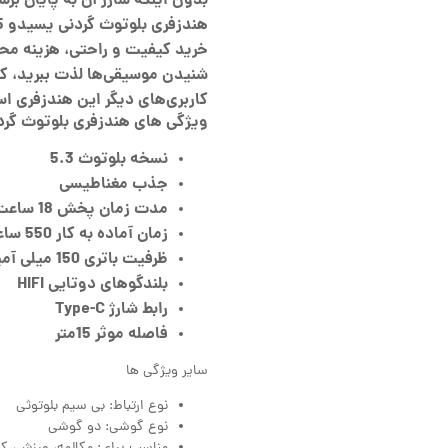
بدون اینکه شارژ آن به پایان ب
خرید کیفیت و راحتی، هزینه مح
شنیدن موسیقی‌ها لذت ببرید، کت
کاربری‌های دیگر این هندزفری اس
ویژگی های هندزفری بلوتوث گردنی 
نسخه بلوتوث 5.3
جذب مغناطیسی
مدت زمان پخش 18 ساعت
زمان آماده به کار 550 ساعت
ظرفیت باتری 150 میلی آمپر ساعت
بلندگوهای دوتایی HIFI
رابط شارژ Type-C
فاصله موثر 15متر
سایر ویژگی ها
نوع ارتباط: بی سیم بلوتوثی
نوع گوشی: دو گوشی