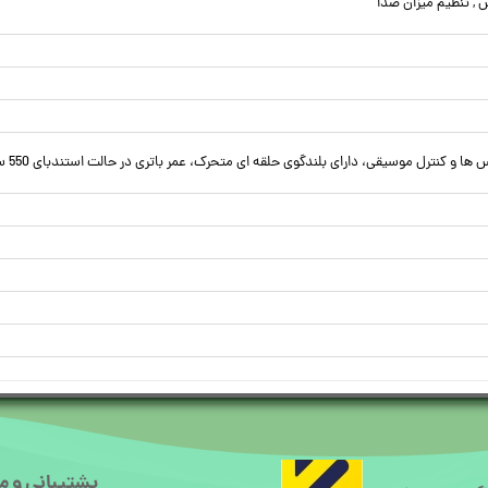
 و کنترل موسیقی، دارای بلندگوی حلقه ای متحرک، عمر باتری در حالت استندبای 550 ساعت
پشتیبانی و م