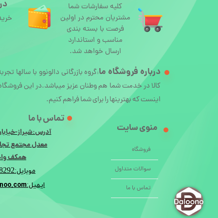
درگ
کلیه سفارشات شما
مشتریان محترم در اولین
خرید
فرصت با بسته بندی
مناسب و استاندارد
ارسال خواهد شد.
درباره
فروشگاه ما
گروه بازرگانی دالونوو با سالها تجرب
:
کالا در خدمت شما هم وطنان عزیز میباشد.در این فروشگاه 
اینست که بهترینها را برای شما فراهم کنیم.
تماس با ما
منوی سایت
آدرس:شیراز-خیابان
معدل مجتمع تجار
فروشگاه
همکف واحد 
سوالات متداول
8292
موبایل:
noo.com
ایمیل:i
تماس با ما