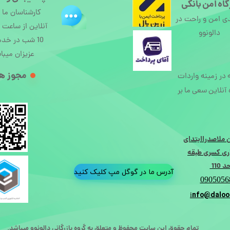
اه امن بانکی
کارشناسان ما
ی امن و راحت در
دالونوو
10 شب در خد
عزیزان میبا
مجوز ها
ه در زمینه واردات
آنلاین سعی ما بر
 ملاصدراابتدای
ی کسری طبقه
110
آدرس ما در گوگل مپ کلیک کنید
0905056
nfo@daloo
تمام حقوق این سایت محفوظ و متعلق به گروه بازرگانی دالونوو میباشد.