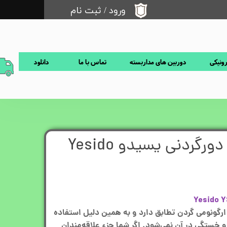
ورود
/
ثبت نام
حساب کاربری من
تغییر گذر واژه
رونیکی
دوربین های مداربسته
تماس با ما
دانلود
سفارشات
خروج از حساب کاربری
هندزفری بلوتوث دورگردنی یسیدو Yesido
یدو YSP15 کاملا با ارگونومی گردن تطابق دارد و به همین دلیل استفاده
 خستگی در آن نمی‌شود. اگر شما جزء علاقه‌مندان