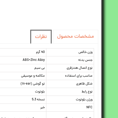
مشخصات محصول
نظرات
وزن خالص
40 گرم
جنس بدنه
ABS+Zinc Alloy
نوع اتصال هندزفری
بی سیم
مناسب برای استفاده
مکالمه و موسیقی
شکل ظاهری
تو گوشی (in-ear)
نوع رابط
بلوتوث
ورژن بلوتوث
نسخه 5.3
NFC
خیر