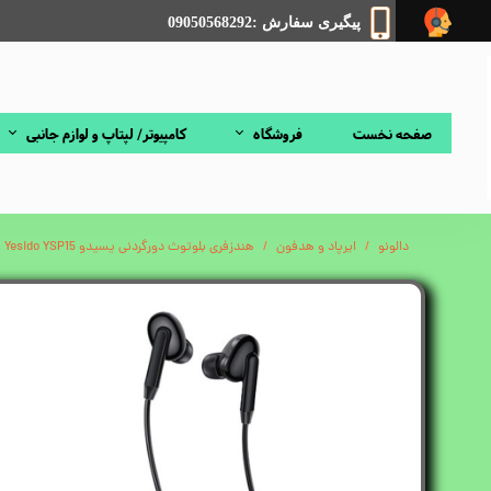
پیگیری سفارش :09050568292
صفحه نخست
فروشگاه
کامپیوتر/ لپتاپ و لوازم جانبی
دالونو
ایرپاد و هدفون
هندزفری بلوتوث دورگردنی یسیدو Yesido YSP15