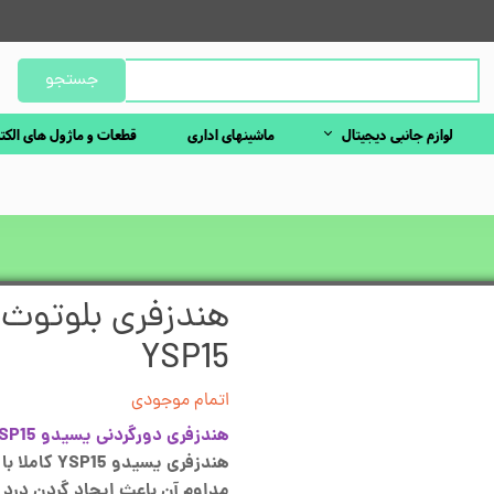
جستجو
لوازم جانبی دیجیتال
ماشینهای اداری
قطعات و ماژول های الکت
YSP15
اتمام موجودی
هندزفری دورگردنی یسیدو Yesido YSP15
هندزفری یس
مداوم آن باعث ایجاد گردن درد و