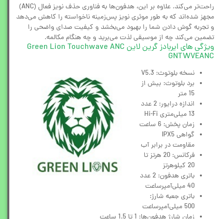
راحت‌تر می‌کند. علاوه بر این، هدفون‌ها به فناوری حذف نویز فعال (ANC)
مجهز شده‌اند که به طور موثری نویز پس‌زمینه ناخواسته را کاهش می‌دهد
و تجربه گوش دادن شما را بهبود می‌بخشد و کیفیت صدای واضحی را
تضمین می‌کند چه از موسیقی لذت می‌برید و چه هنگام مکالمه.
ویژگی های ایربادز گرین لاین Green Lion Touchwave ANC
GNTWVEANC
نسخه بلوتوث:
V5.3
برد بلوتوث: بیش از
15 متر
اندازه درایور: 2 عدد
13 میلی‌متری Hi-Fi
زمان پخش: 6 ساعت
گواهی IPX5
مقاومت در برابر آب
فرکانس: 20 هرتز تا
20 کیلوهرتز
باتری هدفون: 2 عدد
40 میلی‌آمپرساعت
باتری جعبه شارژ:
500 میلی‌آمپرساعت
زمان شارژ هدفون‌ها: 1 تا 1.5 ساعت