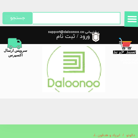
حساب کاربری من
جستجو
تغییر گذر واژه
پشتیبانی:support@daloonoo.co
ورود
/
ثبت نام
m
سفارشات
سبد خرید
​سرویس ارسال
خروج از حساب کاربری
اکسپرس
گیری سفارش
دالونو
ایرپاد و هدفون
هندزفری بلوتوث دوگوش گرین لاین مدل TouchWave ANC