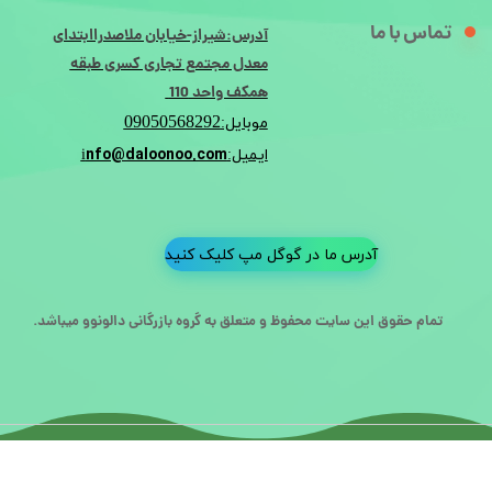
تماس با ما
آدرس:شیراز-خیابان ملاصدراابتدای
معدل مجتمع تجاری کسری طبقه
همکف واحد 110
09050568292
موبایل:
nfo@daloonoo.com
ایمیل:i
آدرس ما در گوگل مپ کلیک کنید
تمام حقوق این سایت محفوظ و متعلق به گروه بازرگانی دالونوو میباشد.