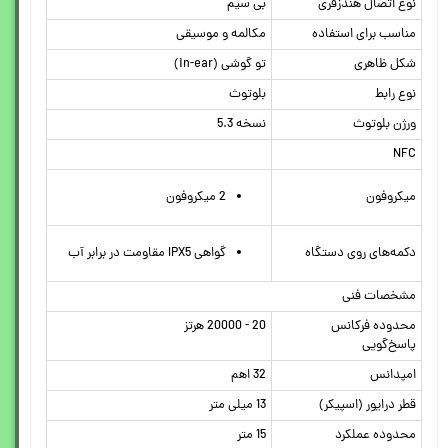
نوع اتصال هندزفری
بی سیم
مناسب برای استفاده
مکالمه و موسیقی
شکل ظاهری
تو گوشی (in-ear)
نوع رابط
بلوتوث
ورژن بلوتوث
نسخه 5.3
NFC
میکروفون
2 میکروفون
دکمه‌های روی دستگاه
گواهی IPX5 مقاومت در برابر آب
مشخصات فنی
محدوده فرکانس
20 - 20000 هرتز
پاسخ‌گویی
امپدانس
32 اهم
قطر درایور (اسپیکر)
13 میلی متر
محدوده عملکرد
15 متر