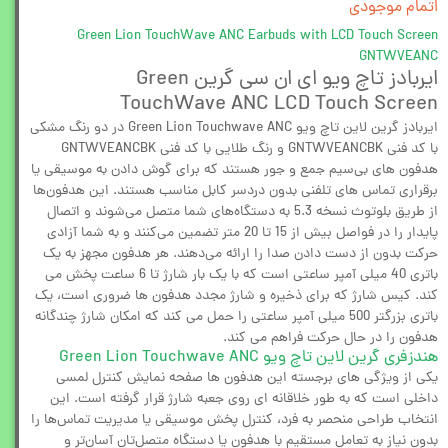
اتمام موجودی
Green Lion TouchWave ANC Earbuds with LCD Touch Screen
GNTWVEANC
ایربادز تاچ ویو ای ان سی گرین Green
TouchWave ANC LCD Touch Screen
ایربادز گرین لاین تاچ ویو Green Lion Touchwave ANC در دو رنگ مشکی
با کد فنی GNTWVEANCBK و رنگ طلایی با کد فنی GNTWVEANCBK
هدفون های بی‌سیم جمع و جور هستند که برای گوش دادن به موسیقی یا
برقراری تماس های تلفنی بدون دردسر کابل مناسب هستند. این هدفون‌ها
از طریق بلوتوث نسخه 5.3 به دستگاه‌های شما متصل می‌شوند و اتصال
پایدار را در فواصل بیش از 15 تا 20 متر تضمین می‌کنند و به شما آزادی
حرکت بدون از دست دادن صدا را ارائه می‌دهند. هر هدفون مجهز به یک
باتری 40 میلی آمپر ساعتی است که با یک بار شارژ تا 6 ساعت پخش می
کند. کیس شارژ که برای ذخیره و شارژ مجدد هدفون ها ضروری است، یک
باتری بزرگتر 500 میلی آمپر ساعتی را حمل می کند که امکان شارژ چندگانه
هدفون را در حال حرکت فراهم می کند.
هندزفری گرین لاین تاچ ویو Green Lion Touchwave ANC
یکی از ویژگی های برجسته این هدفون ها صفحه نمایش کنترل لمسی
داخلی است که به طور خلاقانه ای روی جعبه شارژ قرار گرفته است. این
انتخاب طراحی منحصر به فرد، کنترل پخش موسیقی یا مدیریت تماس‌ها را
بدون نیاز به تعامل مستقیم با هدفون یا دستگاه متصل‌تان آسان‌تر و