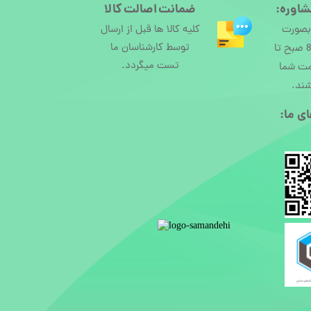
شاوره:
ضمانت اصالت کالا
 بصورت
کلیه کالا ها قبل از ارسال
توسط کارشناسان ما
آنلاین از ساعت 8 صبح تا
تست میگردد.
مت شما
شند.
ی ما:​