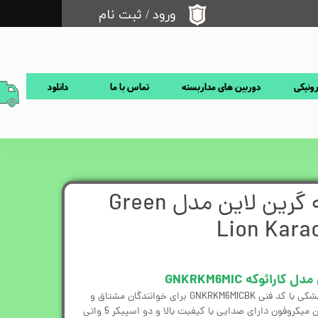
ورود
/
ثبت نام
حساب کاربری من
تغییر گذر واژه
رونیکی
دوربین های مداربسته
تماس با ما
دانلود
سفارشات
خروج از حساب کاربری
میکروفن کارائوکه گرین لاین مدل Green
Lion Kara
ائوکه GNKRKM6MIC
میکروفن کارائوکه گرین لاین در رنگ مشکی با کد فنی GNKRKM6MICBK برای خوانندگان مشتاق و
علاقه مندان به کارائوکه عالی است. این میکروفون دارای صدایی با کیفیت بالا و دو اسپیکر 5 واتی