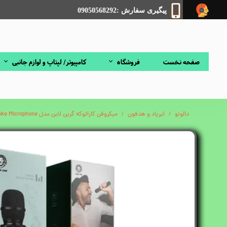
پیگیری سفارش :09050568292
صفحه نخست
فروشگاه
کامپیوتر/ لپتاپ و لوازم جانبی
دالونو
ایرپاد و هدفون
میکروفن کارائوکه گرین لاین مدل Green Lion Karaoke Microphone