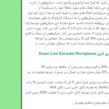
حاصل کنید که آواز شما واضح و واضح است. میکروفون از کارت
 امکان می دهد آهنگ های مورد علاقه خود را مستقیماً از
ی‌توانید آهنگ‌های خود را ضبط کنید و بعداً برای آنها آواز
لوتوث نسخه 5.1 می‌توانید به راحتی میکروفون را به دستگاه کارائوکه یا تلفن هوشمند
دن بی‌وقفه داشته باشید. منبع تغذیه این میکروفون توسط یک
باتری 2000 میلی آمپر ساعتی تامین می شود که با یک بار شارژ 5 تا 6 ساعت کار می کند. پورت شارژ
Type-C شارژ سریع و راحت را با مدت زمان شارژ 4 ساعت تضمین می کند. میکروفون آن سبک و قابل
حمل است. با سایز 50×50×250 میلی متر و وزن 350 گرم که برای مهمانی ها، مجالس و اجراها
نیوم بادوام ساخته شده است که عملکرد طولانی مدت را
ویژگی های میکروفن بی سیم گرین لاین Green Lion Karaoke Microphone
 SD
اتصال با سیم از طریق رابط جک 3/5 میلی متری صدا و اتصال بی سیم از طریق بلوتوث با برد
باتری داخلی از نوع لیتیوم پلیمری، قابل شارژ توسط کابل تایپ سی با ظرفیت 2000 میلی آمپر
 موسیقی، تنظیم ولوم و …