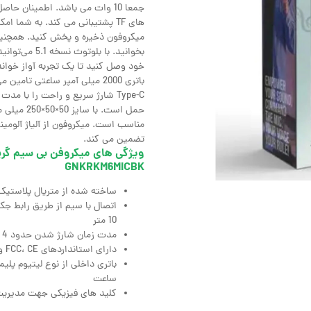
جمعا 10 وات می باشد. اطمینان 
های TF پشتیبانی می کند. به شما
میکروفون ذخیره و پخش کنید. همچنین م
بخوانید. با ب
خود وصل کنید تا یک تجربه آواز خوان
مناسب است. میکروفون از آلیاژ آلومی
تضمین می کند.
GNKRKM6MICBK
ساخته شده از متریال پلاستیک ABS و آلومینیوم، پشتیبانی از حافظه رم میکرو
10 متر
مدت زمان شارژ شدن حدود 4 ساعت و میزان شارژ دهی 5 الی 6 ساعت، توان خروجی 10 وات
دارای استانداردهای FCC، CE و RoHS، به همراه کابل تایپ سی، کابل AUX
ساعت
کلید های فیزیکی جهت مدیریت