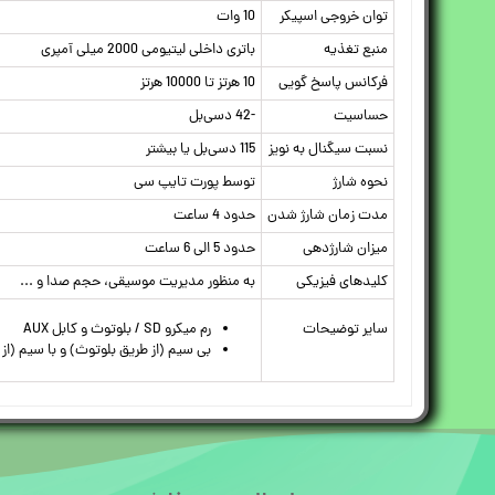
توان خروجی اسپیکر
10 وات
منبع تغذیه
باتری داخلی لیتیومی 2000 میلی آمپری
فرکانس پاسخ گویی
10 هرتز تا 10000 هرتز
حساسیت
-42 دسی‌بل
نسبت سیگنال به نویز
115 دسی‌بل یا بیشتر
نحوه شارژ
توسط پورت تایپ سی
مدت زمان شارژ شدن
حدود 4 ساعت
میزان شارژدهی
حدود 5 الی 6 ساعت
کلیدهای فیزیکی
به منظور مدیریت موسیقی، حجم صدا و ...
سایر توضیحات
رم میکرو SD / بلوتوث و کابل AUX
بی سیم (از طریق بلوتوث) و با سیم (از طریق جک 3.5 م