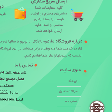
ارسال سریع سفارش
درگ
کلیه سفارشات شما
مشتریان محترم در اولین
خرید
فرصت با بسته بندی
مناسب و استاندارد
ارسال خواهد شد.
درباره
فروشگاه ما
گروه بازرگانی دالونوو با سالها تجرب
:
کالا در خدمت شما هم وطنان عزیز میباشد.در این فروشگاه 
اینست که بهترینها را برای شما فراهم کنیم.
تماس با ما
منوی سایت
آدرس:شیراز-خیابان
معدل مجتمع تجار
فروشگاه
همکف واحد 
سوالات متداول
8292
موبایل:
noo.com
ایمیل:i
تماس با ما