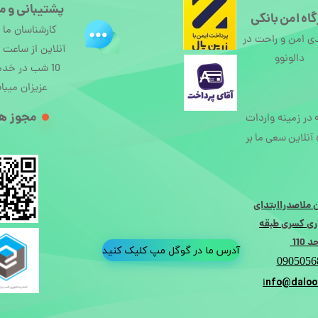
پشتیبانی و م
اه امن بانکی
کارشناسان ما
ی امن و راحت در
دالونوو
10 شب در خد
عزیزان میبا
مجوز ها
ه در زمینه واردات
آنلاین سعی ما بر
 ملاصدراابتدای
ی کسری طبقه
110
آدرس ما در گوگل مپ کلیک کنید
0905056
nfo@daloo