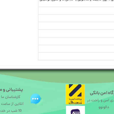
پشتیبانی و م
اه امن بانکی
کارشناسان ما
ی امن و راحت در
دالونوو
10 شب در خد