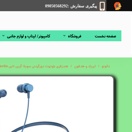
پیگیری سفارش :09050568292
صفحه نخست
فروشگاه
کامپیوتر/ لپتاپ و لوازم جانبی
دالونو
ایرپاد و هدفون
هندزفری بلوتوث دورگردنی سویلا گرین لاین Green Lion Sevilla