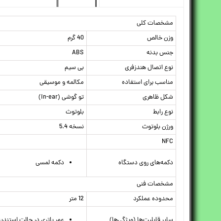
مشخصات کلی
وزن خالص
40 گرم
جنس بدنه
ABS
نوع اتصال هندزفری
بی سیم
مناسب برای استفاده
مکالمه و موسیقی
شکل ظاهری
تو گوشی (in-ear)
نوع رابط
بلوتوث
ورژن بلوتوث
نسخه 5.4
NFC
دکمه‌های روی دستگاه
دکمه لمسی
مشخصات فنی
محدوده عملکرد
12 متر
سایر قابلیت‌ها (ویژگی‌ها)
عمر باتری در حالت استندبای 75 روز، قابلیت پاسخگویی به تماس ها و کنترل