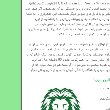
هندزفری بلوتوث دورگردنی گرین لاین Green Lion Sevilla Wireless کاملا با ارگونومی گردن تطابق
ن باعث ایجاد گردن درد و خستگی در آن نمی‌شود. اگر شما جزء
قی و یا فایل‌های صوتی دیگر هستید، این هندزفری را به شما
، زمان انجام کارهای روزانه، ورزش و یا رانندگی، از این
 تماس‌های دریافتی پاسخ دهید. رعایت پوشش فرکانسی
ن هدفون باعث می‌شود که بتوانید تمامی فایل‌های صوتی را
 آن‌ها به گوش شما آسیبی وارد نکند.
 از لوازم صوتی همراه مانند هندزفری، قوی بودن باطری آن و
ماندگاری میزان شارژ باطری است. به شما اطمینان می‌دهیم که با باتری 180 میلی آمپر ساعت این
وانید حدود 20 ساعت مداوم موسیقی و فایل صوتی گوش کنید، بدون اینکه شارژ آن به
پایان برسد. همچنین مدت زمان لازم برای شارژ شدن این هندزفری، حدود 80 دقیقه زمان می‌برد.
ی، هزینه محسوب نمی‌شود. اگر شما هم دوست درید که از
ی صوتی را هنگام رانندگی گوش کنید و از کاربری‌های دیگر
این سویلا
اتصال بی‌سیم با بلوتوث نسخه 5.4 با برد
کالمه،
وم