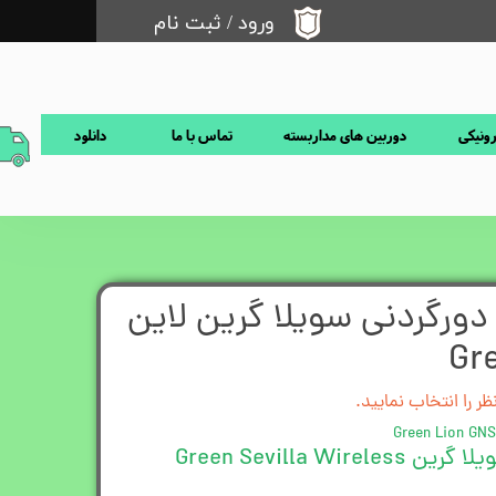
ورود
/
ثبت نام
حساب کاربری من
تغییر گذر واژه
رونیکی
دوربین های مداربسته
تماس با ما
دانلود
سفارشات
خروج از حساب کاربری
دورگردنی سویلا گرین لاین
Gre
ر را انتخاب نمایید.
Green Lion GN
هندزفری گردنی بی سیم سویلا گرین Green Sevilla Wireless