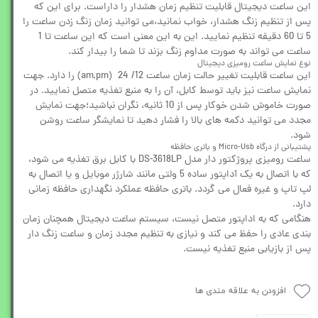
این ساعت دیجیتال قابلیت تنظیم زمان هشدار را داراست. برای این که
پس از تنظیم زنگ هشدار، خواب نمانید،می توانید زمان زنگ زدن ساعت را
5 تا 60 دقیقه تنظیم نمایید. این به این معنی است که این ساعت تا 1
ساعت می تواند به صورت مداوم زنگ بزند تا شما را بیدار کند.
نوع نمایش ساعت رومیزی دیجیتال
این ساعت قابلیت تغییر حالت زمان ساعت 12/ 24 (am,pm) را دارد. جهت
نمایش ساعت نیز باید توسط کابل، آن را به منبع تغذیه متصل نمایید. در
صورت خاموش شدن خوکار پس از 10 ثانیه، نگران نباشید؛جهت نمایش
مجدد می توانید دکمه های بالا را فشار دهید تا نمایشگر ساعت روشن
شود.
پشتیبانی از درگاه Micro-Usb و باتری حافظه
ساعت رومیزی پروژکتور دار مدل DS-3618LP با کابل برق تغذیه می شود،
که با اتصال به یک آداپتور ساده 5 ولتی مانند شارژر موبایل و یا اتصال به
لپ تاپ و غیره فعال می گردد. باتری حافظه عملکرد نگهداری حافظه زمانی
دارد.
هنگامی که به اداپتور متصل نیست، سیستم ساعت دیجیتال همچنان زمان
بندی عادی را حفظ می کند و نیازی به تنظیم مجدد زمان و ساعت زنگ دار
پس از بازیابی منبع تغذیه نیست.
افزودن به علاقه مندی ها