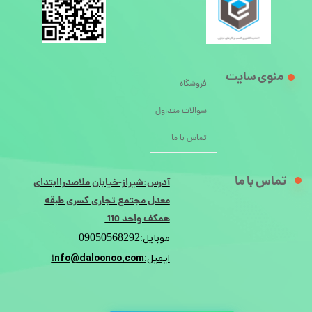
منوی سایت
فروشگاه
سوالات متداول
تماس با ما
تماس با ما
آدرس:شیراز-خیابان ملاصدراابتدای
معدل مجتمع تجاری کسری طبقه
همکف واحد 110
09050568292
موبایل:
nfo@daloonoo.com
ایمیل:i