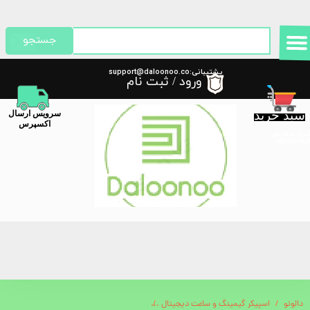
حساب کاربری من
جستجو
تغییر گذر واژه
پشتیبانی:support@daloonoo.co
ورود
/
ثبت نام
m
سفارشات
سبد خرید
​سرویس ارسال
خروج از حساب کاربری
اکسپرس
گیری سفارش
دالونو
اسپیکر گیمینگ و ساعت دیجیتال
ساعت رومیزی پروژکتوری دیجیتال لیزری مدل DS-3618LP