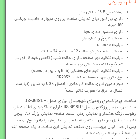
اتمام موجودی
ابعاد:
طول 18.5 سانتی متر
دارای پرژکتور برای نمایش ساعت بر روی دیوار با قابلیت چرخش
180 درجه
دارای سنسور دمای هوا
نمایش تاریخ و دمای هوا
قابلیت snooze
نمایش ساعت در دو حالت 12 ساعته و 24 ساعته
قابلیت تنظیم نور صفحه دارای حالت شب (کاهش خودکار نور در
شب) و یا تنظیم دستی نور صفحه
قابلیت تنظیم آلارم های هفتگی (5، 6 و 7 روز در هفته)
نوع باتری جهت حفظ اطلاعات: CR2032
منبع تامین انرژی حالت کار عادی : اتصال USB به شارژر (نیازمند
اتصال به برق به صورت دائم است)
ساعت پروژکتوری رومیزی دیجیتال لیزری مدل DS-3618LP
ساعت رومیزی پروژکتوری مدل DS-3618LP دارای عملکردهای اعلان دما و
رطوبت، زنگ هشدار و نمایش زمان است. صفحه نمایش بزرگ 7.3 اینچی
به راحتی قابل خواندن است، و شما می توانید زمان را به وضوح ببینید.
پس از جدا کردن برچسب روی صفحه نمایش این ساعت با یک صفحه آینه
ای شفاف مواجه خواهید شد.