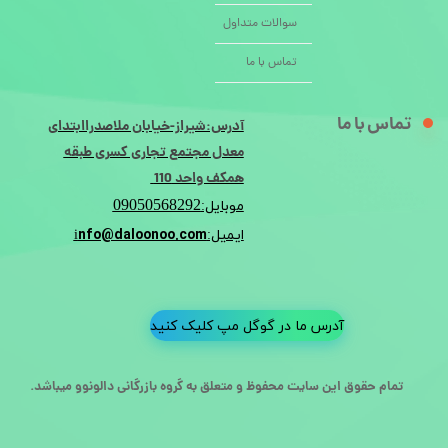
سوالات متداول
تماس با ما
تماس با ما
آدرس:شیراز-خیابان ملاصدراابتدای
معدل مجتمع تجاری کسری طبقه
همکف واحد 110
09050568292
موبایل:
nfo@daloonoo.com
ایمیل:i
آدرس ما در گوگل مپ کلیک کنید
تمام حقوق این سایت محفوظ و متعلق به گروه بازرگانی دالونوو میباشد.