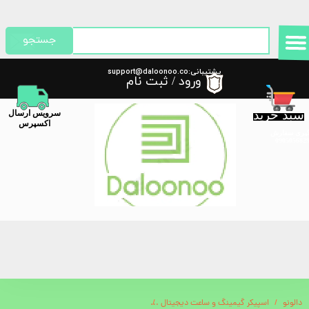
حساب کاربری من
جستجو
تغییر گذر واژه
پشتیبانی:support@daloonoo.co
ورود
/
ثبت نام
m
سفارشات
سبد خرید
​سرویس ارسال
خروج از حساب کاربری
اکسپرس
گیری سفارش
دالونو
اسپیکر گیمینگ و ساعت دیجیتال
اسپیکر MONSTER مدل AIRMARS G02MK Ⅱ