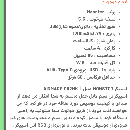
اتمام موجودی
برند
: Monster
نسخه بلوتوث
: 5.3
منبع تغذيه
: باتری/نحوه شارژ USB
باتری
: 1200mAh3.7V
زمان شارژ
: 3.5 ساعت
کارکرد
: 4 ساعت
حساسیت
: 85 دسیبل
کل قدرت صدا
: 6 W
رابط ها
: USB، ورودی AUX، Type-C
حداقل فرکانس
: 60 هرتز
اسپیکر MONSTER مدل AIRMARS G02MK Ⅱ
اسپیکر بی سیم قابل حمل مانستر به شما امکان می دهد از
صدای با کیفیت موسیقی مورد علاقه خود در هر کجا که می
خواهید لذت ببرید.از طریق بلوتوث شما میتونید به راحتی
دستگاه خود را متصل کرده و بدون سیم و محدودیت های غیر
ضروری از موسیقی لذت ببرید. با نورپردازی RGB این اسپیکر ,