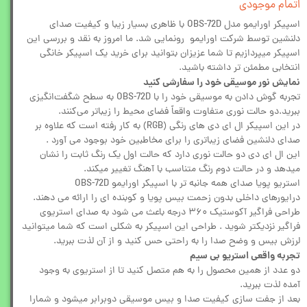
اتمام موجودی
اسپیکر اورایمو مدل OBS-72D با ظاهری بسیار زیبا و کیفیت صدای
دلنشین توسط شرکت اورایمو رونمایی شد. ما امروز به نقد و بررسی این
اسپیکر میپردازیم تا شما عزیزان بتوانید برای خرید یک اسپیکر خانگی
انتخابی مطمئن تر داشته باشید.
نمایش نور موسیقی خود را سفارشی کنید
تجربه گوش دادن به موسیقی خود را با OBS-72D به سطح شگفت‌انگیزی
ببرید.دو حالت نوری متفاوت واقعاً فضای محیط را زیباتر می‌کنند.
در این اسپیکر ال ای دی های رنگی (RGB) به کار رفته است که علاوه بر
صدای دلنشین فضای زیباتری را برای مخاطبین خود بوجود می آورد .
این ال ای دی دو حالت نوری دارد که حالت اول یک رنگ ثابت را نشان
میدهد و در حالت دوم رنگ متناسب با آهنگ تغییر میکند.
استریو پویا صدای همه جانبه تر با اسپیکر اورایمو OBS-72D
درایورهای داخلی بدون زحمت بیس پویا و کوبنده ای را ارائه می دهند.
طراحی فراگیر آکوستیک ۳۶۰ درجه باعث می شود به صدای استریوی
فراگیر نزدیکتر شوید . طراحی این اسپیکر به شکلی است که شما میتوانید
لرزش بیس و وضح صدا را به راحتی حس کنید و از آن لذت ببرید.
تجربه واقعی استریو بی سیم
دو عدد از همین محصول را به هم متصل کنید تا از استریوی به وجود
آمده لذت ببرید.
بعد از جفت سازی کیفیت صدا و بیس موسیقی دوبرابر میشود و شمارا