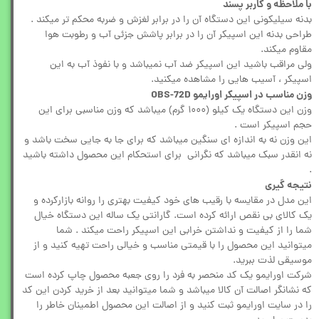
با ملاحظه و کاربر پسند
بدنه سیلیکونی این دستگاه آن را در برابر لغزش و ضربه محکم تر میکند .
طراحی بدنه این اسپیکر آن را در برابر پاشش جزئی آب و رطوبت هوا
مقاوم میکند.
ولی مراقب باشید این اسپیکر ضد آب نمیباشد و با نفوذ آب به این
اسپیکر ، آسیب هایی را مشاهده میکنید.
وزن مناسب در اسپیکر اورایمو OBS-72D
وزن این دستگاه یک کیلو (۱۰۰۰ گرم) میباشد که وزن مناسبی برای این
حجم اسپیکر است .
این وزن نه به اندازه ای سنگین میباشد که برای جا به جایی سخت باشد و
نه انقدر سبک میباشد که نگرانی برای استحکام این محصول داشته باشید
.
نتیجه گیری
این مدل در مقایسه با رقیب های خود کیفیت بهتری را روانه بازارکرده و
یک کالای بی نقص ارائه کرده است. گارانتی یک ساله این دستگاه خیال
شما را از کیفیت و نداشتن خرابی این اسپیکر راحت میکند . شما
میتوانید این محصول را با قیمتی مناسب و خیالی راحت تهیه کنید و از
موسیقی لذت ببرید.
شرکت اورایمو یک کد منحصر به فرد را روی جعبه محصول چاپ کرده است
که نشانگر اصالت آن کالا میباشد و شما میتوانید بعد از خرید کردن این کد
را در سایت اورایمو ثبت کنید و از اصالت این محصول اطمینان خاطر را