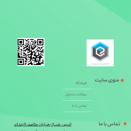
منوی سایت
فروشگاه
سوالات متداول
تماس با ما
تماس با ما
آدرس:شیراز-خیابان ملاصدراابتدای