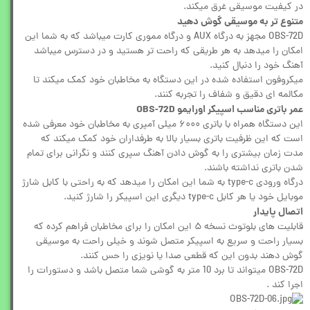
در کیفیت موسیقی غرق میکند.
متنوع تر به موسیقی گوش دهید
OBS-72D مجهز به درگاه AUX و درگاه مموری کارت میباشد که به شما این
امکان را میدهد به هر طریقی که راحت تر هستید و در دسترس میباشد
آهنگ خود را دنبال کنید.
میکروفون استفاده شده در این دستگاه به مخاطبان خود کمک میکند تا
مکالمه ای دقیق و شفاف را تجربه کنند.
عمر باتری مناسب اسپیکر اورایمو OBS-72D
این دستگاه همراه با باتری ۶۰۰۰ میلی آمپری به مخاطبان خود معرفی شده
است که این ظرفیت باتری بسیار بالا به طرفداران خود کمک میکند که
مدت زمان بیشتری را به گوش دادن آهنگ سپری کنند و نگرانی برای تمام
شدن باتری نداشته باشند.
درگاه ورودی type-c به شما این امکان را میدهد که به راحتی با کابل شارژ
موبایل خود یا هر کابل type-c دیگری این اسپیکر را شارژ کنید.
اتصال پایدار
قابلیت های بلوتوث نسخه ۵ این امکان را برای مخاطبان فراهم کرده که
بسیار راحت و سریع به اسپیکر متصل شوند و خیلی راحت به موسیقی
گوش دهند بدون این که قطعی صدا یا نویزی را حس کنند.
OBS-72D میتواند تا برد 10 متر به گوشی شما متصل باشد و دستورات را
اجرا کند .