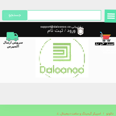
حساب کاربری من
جستجو
تغییر گذر واژه
پشتیبانی:support@daloonoo.co
ورود
/
ثبت نام
m
سفارشات
سبد خرید
​سرویس ارسال
خروج از حساب کاربری
اکسپرس
گیری سفارش
دالونو
اسپیکر گیمینگ و ساعت دیجیتال
اسپیکر اورایمو مدل Oraimo SoundFlow