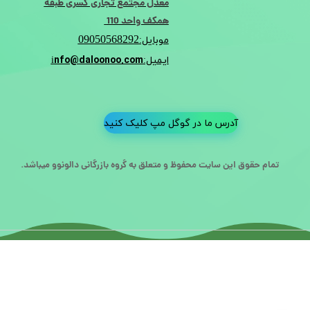
معدل مجتمع تجاری کسری طبقه
همکف واحد 110
09050568292
موبایل:
nfo@daloonoo.com
ایمیل:i
آدرس ما در گوگل مپ کلیک کنید
تمام حقوق این سایت محفوظ و متعلق به گروه بازرگانی دالونوو میباشد.