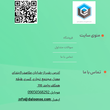
منوی سایت
فروشگاه
سوالات متداول
تماس با ما
تماس با ما
آدرس:شیراز-خیابان ملاصدراابتدای
معدل مجتمع تجاری کسری طبقه
همکف واحد 110
09050568292
موبایل:
nfo@daloonoo.com
ایمیل:i