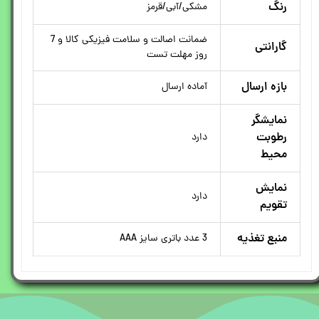
رنگ
مشکی/آبی/قرمز
ضمانت اصالت و سلامت فیزیکی کالا و 7
گارانتی
روز مهلت تست
بازه ارسال
آماده ارسال
نمایشگر
رطوبت
دارد
محیط
نمایش
دارد
تقویم
منبع تغذیه
3 عدد باتری سایز AAA