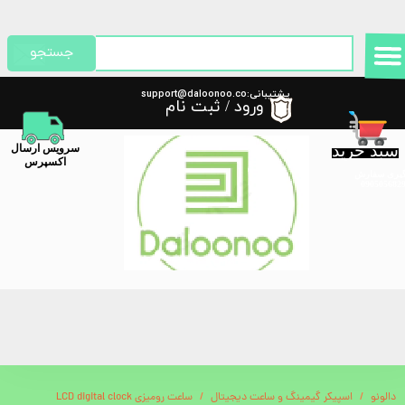
حساب کاربری من
جستجو
تغییر گذر واژه
پشتیبانی:support@daloonoo.co
ورود
/
ثبت نام
m
سفارشات
سبد خرید
​سرویس ارسال
خروج از حساب کاربری
اکسپرس
گیری سفارش
دالونو
اسپیکر گیمینگ و ساعت دیجیتال
ساعت رومیزی LCD digital clock