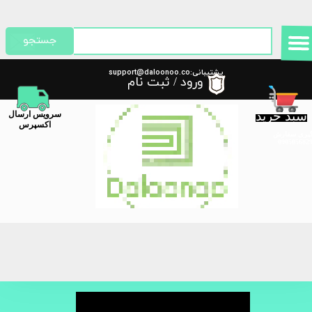
حساب کاربری من
جستجو
تغییر گذر واژه
پشتیبانی:support@daloonoo.co
ورود
/
ثبت نام
m
سفارشات
سبد خرید
​سرویس ارسال
خروج از حساب کاربری
اکسپرس
گیری سفارش