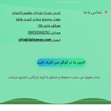
تماس با ما
آدرس:شیراز-خیابان ملاصدراابتدای
معدل مجتمع تجاری کسری طبقه
همکف واحد 110
09050568292
موبایل:
nfo@daloonoo.com
ایمیل:i
آدرس ما در گوگل مپ کلیک کنید
تمام حقوق این سایت محفوظ و متعلق به گروه بازرگانی دالونوو میباشد.